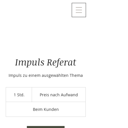
Impuls Referat
Impuls zu einem ausgewählten Thema
Preis
nach
1 Std.
1
Preis nach Aufwand
Aufwand
S
t
Beim Kunden
d